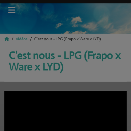
Vidéos
C'est nous - LPG (Frapo x Ware x LYD)
C'est nous - LPG (Frapo x
Ware x LYD)