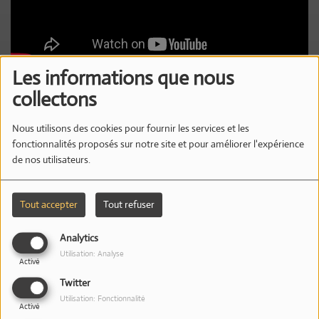
Les informations que nous
22 OCTOBRE 2019 -
6098 VUES
collectons
Prod by Penacho Rec. 9m²
Nous utilisons des cookies pour fournir les services et les
fonctionnalités proposés sur notre site et pour améliorer l'expérience
Mix by Young dreadz
de nos utilisateurs.
-----------------------
Tout accepter
Tout refuser
T'es piégé !?, abonne-toi !
Analytics
#CestNous
#LPG
Utilisation: Analyse
Activé
-----------------------
Twitter
Utilisation: Fonctionnalité
Facebook :
https://newws.fr/fb_lpg
Activé