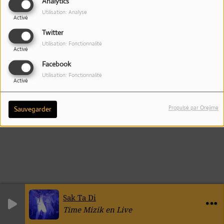
Analytics
Utilisation: Analyse
Activé
Twitter
Utilisation: Fonctionnalité
Activé
Facebook
Utilisation: Fonctionnalité
Activé
Propulsé par Orejime
Sauvegarder
Sak Ta Di
Time Mizik en Live