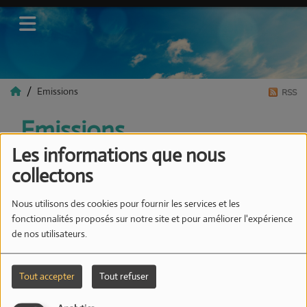
Emissions
RSS
Emissions
Les informations que nous
collectons
Nous utilisons des cookies pour fournir les services et les
Tous
Lu
Ma
Me
Je
Ve
Sa
Di
fonctionnalités proposés sur notre site et pour améliorer l'expérience
de nos utilisateurs.
Tout accepter
Tout refuser