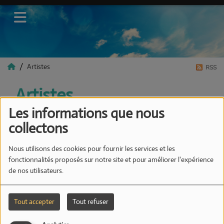
Artistes
RSS
Artistes
Les informations que nous
collectons
Tous
0-9
A
B
C
D
E
F
G
H
I
J
K
Nous utilisons des cookies pour fournir les services et les
L
M
N
O
P
Q
R
S
T
U
V
W
X
fonctionnalités proposés sur notre site et pour améliorer l'expérience
Y
Z
de nos utilisateurs.
BEN-G FEAT JONA
Tout accepter
Tout refuser